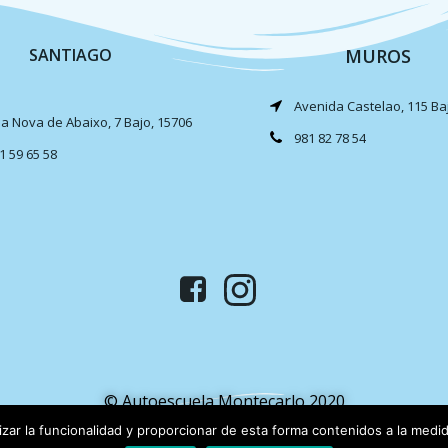
SANTIAGO
MUROS
Avenida Castelao, 115 Ba
a Nova de Abaixo, 7 Bajo, 15706
981 82 78 54
1 59 65 58
© Autoescuela Montecarlo 2020
izar la funcionalidad y proporcionar de esta forma contenidos a la med