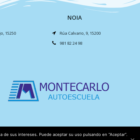
NOIA
jo, 15250
Rúa Calvario, 9, 15200
981 82 24 98
ida de sus intereses. Puede aceptar su uso pulsando en “Aceptar”.